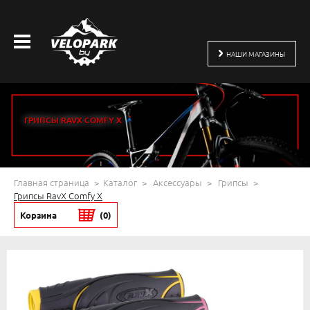
НАШИ МАГАЗИНЫ
ГРИПСЫ RAVX COMFY X
Главная страница
Каталог
Аксессуары
Грипсы
Грипсы RavX Comfy X
Корзина
(0)